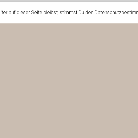
iter auf dieser Seite bleibst, stimmst Du den Datenschutzbesti
LEBEN UNSEREN BERUF TAG FÜ
Einfamilienhaus mit Autounterstand in Trimbach