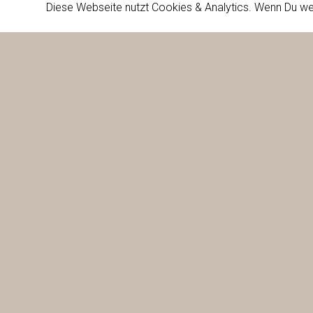
Diese Webseite nutzt Cookies & Analytics. Wenn Du we
Firma
Dienste
Projekte
Kontakt
WIR 