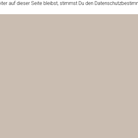
iter auf dieser Seite bleibst, stimmst Du den Datenschutzbesti
LEBEN UNSEREN BERUF TAG FÜ
Mehrfamilienhaus in Neuendorf